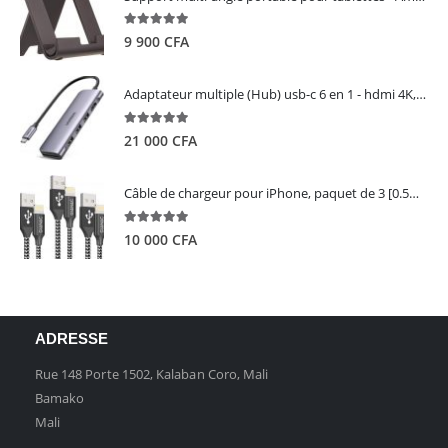
5.00
out of 5
9 900
CFA
Adaptateur multiple (Hub) usb-c 6 en 1 - hdmi 4K, 3 ports USB 3.0 et lecteur de carte sd tf - UGREEN
5.00
out of 5
21 000
CFA
Câble de chargeur pour iPhone, paquet de 3 [0.5M 1M 2M] - GIANAC
5.00
out of 5
10 000
CFA
ADRESSE
Rue 148 Porte 1502, Kalaban Coro, Mali
Bamako
Mali