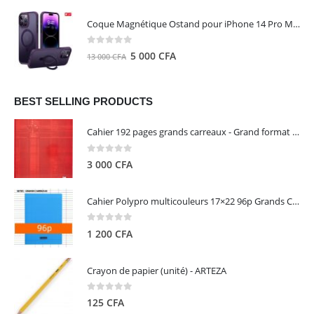
prix
prix
initial
actuel
Coque Magnétique Ostand pour iPhone 14 Pro Max - Violet Foncé - TORRAS
était :
est :
8
5
0
out of 5
Le
Le
5 000
CFA
13 000
CFA
000 CFA.
000 CFA.
prix
prix
initial
actuel
était :
est :
BEST SELLING PRODUCTS
13
5
Cahier 192 pages grands carreaux - Grand format - Brochure dos toilé - 24x32 cm - Papier blanc 90 g - Couverture carte pelliculée couleur aléatoire - Clairefontaine
000 CFA.
000 CFA.
0
out of 5
3 000
CFA
Cahier Polypro multicouleurs 17×22 96p Grands Carreaux Séyès 90g - CALLIGRAPHE
0
out of 5
1 200
CFA
Crayon de papier (unité) - ARTEZA
0
out of 5
125
CFA