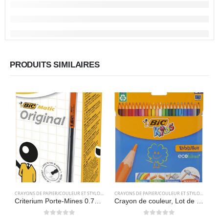
PRODUITS SIMILAIRES
CRAYONS DE PAPIER/COULEUR ET STYLOS
,
FOURNITURES SCOLAIRES
CRAYONS DE PAPIER/COULEUR ET STYLOS
,
FOURN
Criterium Porte-Mines 0.7mm HB , Pochette de 12 – BIC
Crayon de couleur, Lot de 24 crayons de couleur – BIC Kids Evolution ECOlutions