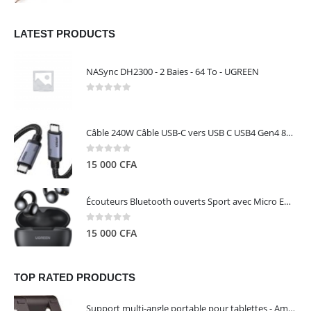
LATEST PRODUCTS
NASync DH2300 - 2 Baies - 64 To - UGREEN
0
out of 5
Câble 240W Câble USB-C vers USB C USB4 Gen4 80Gbps pour Thunderbolt 5/4/3, Premium 18K double écran triple 4K PD3.1 - UGREEN
0
out of 5
15 000
CFA
Écouteurs Bluetooth ouverts Sport avec Micro ENC IPX5 – HiTune S3 UGREEN 45785
0
out of 5
15 000
CFA
TOP RATED PRODUCTS
Support multi-angle portable pour tablettes - Amazon Basics