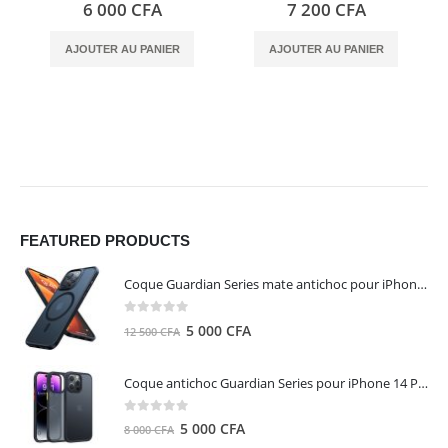
0
out of 5
0
out of 5
6 000
CFA
7 200
CFA
AJOUTER AU PANIER
AJOUTER AU PANIER
FEATURED PRODUCTS
Coque Guardian Series mate antichoc pour iPhone 15 Pro Max avec Magsafe Noir - Torras
0
out of 5
Le
Le
5 000
CFA
12 500
CFA
prix
prix
initial
actuel
Coque antichoc Guardian Series pour iPhone 14 Pro Max - TORRAS
était :
est :
12
5
0
out of 5
Le
Le
5 000
CFA
8 000
CFA
500 CFA.
000 CFA.