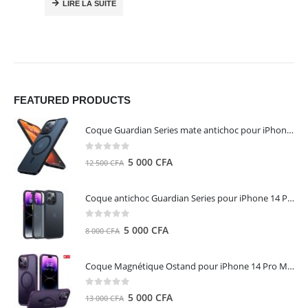
LIRE LA SUITE
FEATURED PRODUCTS
Coque Guardian Series mate antichoc pour iPhone 15 Pro Max avec Magsafe Noir - Torras
0
out of 5
Le
Le
5 000
CFA
12 500
CFA
prix
prix
initial
actuel
Coque antichoc Guardian Series pour iPhone 14 Pro Max - TORRAS
était :
est :
12
5
0
out of 5
Le
Le
5 000
CFA
8 000
CFA
500 CFA.
000 CFA.
prix
prix
initial
actuel
Coque Magnétique Ostand pour iPhone 14 Pro Max - Violet Foncé - TORRAS
était :
est :
8
5
0
out of 5
Le
Le
5 000
CFA
13 000
CFA
000 CFA.
000 CFA.