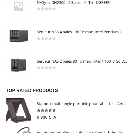
NASync DH2300 - 2 Baies - 64 To - UGREEN
0
out of 5
Serveur NAS 4 baies 136 To max, Intel Pentium Gold 8505, 8 Go DDR5, 10 GbE + 2,5 GbE, sans disques – NASync DXP4800 Plus UGREEN 35260
0
out of 5
Serveur NAS 2 baies 80 To max, Intel N100, 8 Go DDR5, 2,5 GbE, sans disques – NASync DXP2800 UGREEN 25242
0
out of 5
TOP RATED PRODUCTS
Support multi-angle portable pour tablettes - Amazon Basics
5.00
out of 5
9 900
CFA
Adaptateur multiple (Hub) usb-c 6 en 1 - hdmi 4K, 3 ports USB 3.0 et lecteur de carte sd tf - UGREEN