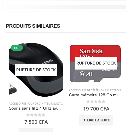
PRODUITS SIMILAIRES
HOT
RUPTURE DE STOCK
RUPTURE DE STOCK
ACCESSOIRES DE TÉLÉPHONE
,
ELECTRONIQUES
,
S
Carte mémoire 128 Go microSDXC avec adaptateur SD, jusqu’à 120 Mo/s – SanDisk Ultra
ACCESSOIRES POUR ORDINATEUR
,
ELECTRONIQUES
,
SOURIS
A
0
out of 5
19 700
CFA
Souris sans fil 2,4 GHz avec mini récepteur USB, batterie 12 mois, suivi optique 1000 DPI, ambidextre, gris – Logitech M185
0
out of 5
LIRE LA SUITE
7 500
CFA