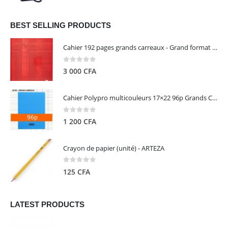
prix
prix
initial
actuel
était :
est :
BEST SELLING PRODUCTS
13
5
Cahier 192 pages grands carreaux - Grand format - Brochure dos toilé - 24x32 cm - Papier blanc 90 g - Couverture carte pelliculée couleur aléatoire - Clairefontaine
000 CFA.
000 CFA.
0
out of 5
3 000
CFA
Cahier Polypro multicouleurs 17×22 96p Grands Carreaux Séyès 90g - CALLIGRAPHE
0
out of 5
1 200
CFA
Crayon de papier (unité) - ARTEZA
0
out of 5
125
CFA
LATEST PRODUCTS