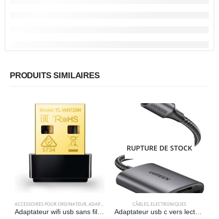
PRODUITS SIMILAIRES
RUPTURE DE STOCK
ACCESSOIRES POUR ORDINATEUR
,
ADAPTATEURS
,
ELECTRONIQUES
CÂBLES
,
ELECTRONIQUES
A
Adaptateur wifi usb sans fil – Nano TP-Link TL-WN725N
Adaptateur usb c vers lecteur de carte sd/MicroSD 3.0 – UGREEN