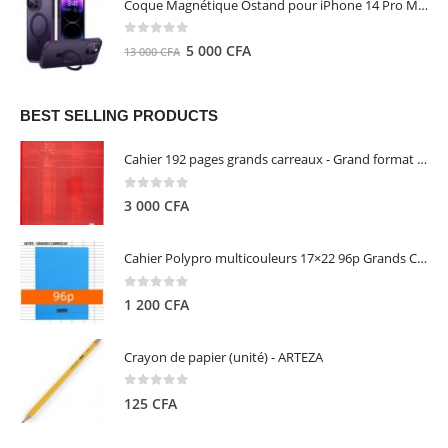
Coque Magnétique Ostand pour iPhone 14 Pro Max - Violet Foncé - TORRAS
était :
est :
8
5
0
out of 5
Le
Le
5 000
CFA
13 000
CFA
000 CFA.
000 CFA.
prix
prix
initial
actuel
était :
est :
BEST SELLING PRODUCTS
13
5
Cahier 192 pages grands carreaux - Grand format - Brochure dos toilé - 24x32 cm - Papier blanc 90 g - Couverture carte pelliculée couleur aléatoire - Clairefontaine
000 CFA.
000 CFA.
0
out of 5
3 000
CFA
Cahier Polypro multicouleurs 17×22 96p Grands Carreaux Séyès 90g - CALLIGRAPHE
0
out of 5
1 200
CFA
Crayon de papier (unité) - ARTEZA
0
out of 5
125
CFA