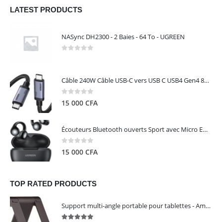
LATEST PRODUCTS
NASync DH2300 - 2 Baies - 64 To - UGREEN
0
out of 5
Câble 240W Câble USB-C vers USB C USB4 Gen4 80Gbps pour Thunderbolt 5/4/3, Premium 18K double écran triple 4K PD3.1 - UGREEN
0
out of 5
15 000
CFA
Écouteurs Bluetooth ouverts Sport avec Micro ENC IPX5 – HiTune S3 UGREEN 45785
0
out of 5
15 000
CFA
TOP RATED PRODUCTS
Support multi-angle portable pour tablettes - Amazon Basics