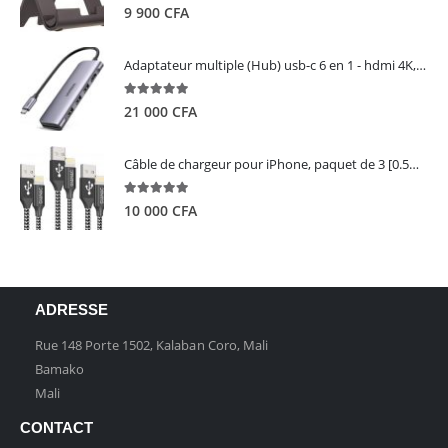
5.00
out of 5
9 900
CFA
Adaptateur multiple (Hub) usb-c 6 en 1 - hdmi 4K, 3 ports USB 3.0 et lecteur de carte sd tf - UGREEN
5.00
out of 5
21 000
CFA
Câble de chargeur pour iPhone, paquet de 3 [0.5M 1M 2M] - GIANAC
5.00
out of 5
10 000
CFA
ADRESSE
Rue 148 Porte 1502, Kalaban Coro, Mali
Bamako
Mali
CONTACT