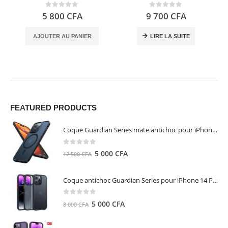
0
out of 5
0
out of 5
5 800
CFA
9 700
CFA
AJOUTER AU PANIER
LIRE LA SUITE
FEATURED PRODUCTS
Coque Guardian Series mate antichoc pour iPhone 15 Pro Max avec Magsafe Noir - Torras
0
out of 5
Le
Le
5 000
CFA
12 500
CFA
prix
prix
initial
actuel
Coque antichoc Guardian Series pour iPhone 14 Pro Max - TORRAS
était :
est :
12
5
0
out of 5
Le
Le
5 000
CFA
8 000
CFA
500 CFA.
000 CFA.
prix
prix
initial
actuel