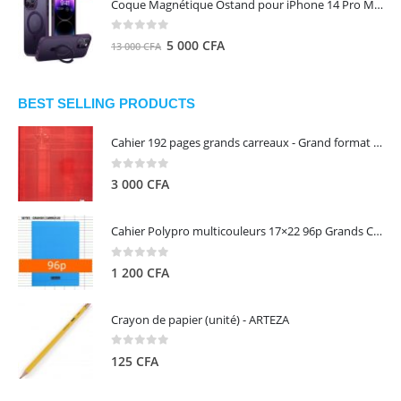
Coque Magnétique Ostand pour iPhone 14 Pro Max - Violet Foncé - TORRAS
était :
est :
8
5
0
out of 5
Le
Le
5 000
CFA
13 000
CFA
000 CFA.
000 CFA.
prix
prix
initial
actuel
était :
est :
BEST SELLING PRODUCTS
13
5
Cahier 192 pages grands carreaux - Grand format - Brochure dos toilé - 24x32 cm - Papier blanc 90 g - Couverture carte pelliculée couleur aléatoire - Clairefontaine
000 CFA.
000 CFA.
0
out of 5
3 000
CFA
Cahier Polypro multicouleurs 17×22 96p Grands Carreaux Séyès 90g - CALLIGRAPHE
0
out of 5
1 200
CFA
Crayon de papier (unité) - ARTEZA
0
out of 5
125
CFA