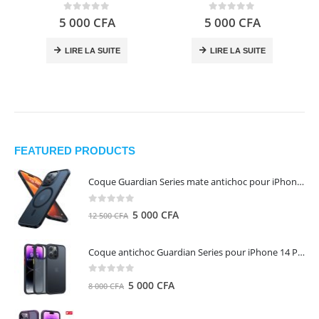
0
out of 5
0
out of 5
5 000
CFA
5 000
CFA
LIRE LA SUITE
LIRE LA SUITE
FEATURED PRODUCTS
Coque Guardian Series mate antichoc pour iPhone 15 Pro Max avec Magsafe Noir - Torras
0
out of 5
Le
Le
5 000
CFA
12 500
CFA
prix
prix
initial
actuel
Coque antichoc Guardian Series pour iPhone 14 Pro Max - TORRAS
était :
est :
12
5
0
out of 5
Le
Le
5 000
CFA
8 000
CFA
500 CFA.
000 CFA.
prix
prix
initial
actuel