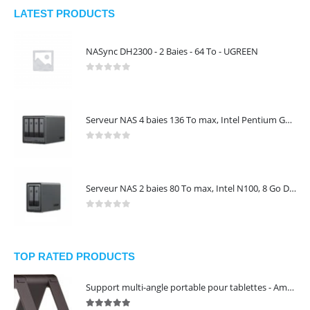
LATEST PRODUCTS
NASync DH2300 - 2 Baies - 64 To - UGREEN
0
out of 5
Serveur NAS 4 baies 136 To max, Intel Pentium Gold 8505, 8 Go DDR5, 10 GbE + 2,5 GbE, sans disques – NASync DXP4800 Plus UGREEN 35260
0
out of 5
Serveur NAS 2 baies 80 To max, Intel N100, 8 Go DDR5, 2,5 GbE, sans disques – NASync DXP2800 UGREEN 25242
0
out of 5
TOP RATED PRODUCTS
Support multi-angle portable pour tablettes - Amazon Basics