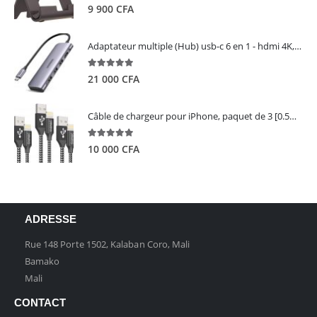
5.00
out of 5
9 900
CFA
Adaptateur multiple (Hub) usb-c 6 en 1 - hdmi 4K, 3 ports USB 3.0 et lecteur de carte sd tf - UGREEN
5.00
out of 5
21 000
CFA
Câble de chargeur pour iPhone, paquet de 3 [0.5M 1M 2M] - GIANAC
5.00
out of 5
10 000
CFA
ADRESSE
Rue 148 Porte 1502, Kalaban Coro, Mali
Bamako
Mali
CONTACT