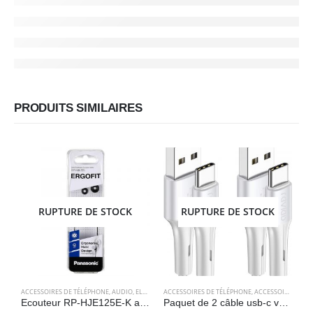
PRODUITS SIMILAIRES
RUPTURE DE STOCK
RUPTURE DE STOCK
ACCESSOIRES DE TÉLÉPHONE
,
AUDIO
,
ELECTRONIQUES
ACCESSOIRES DE TÉLÉPHONE
,
ACCESSOIRES POUR ORDINATEUR
A
Ecouteur RP-HJE125E-K avec câble intra-auriculaire – Noir – Panasonic
Paquet de 2 câble usb-c vers usb-a – RAVIAD