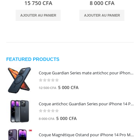
0
out of 5
0
out of 5
15 750
CFA
8 000
CFA
AJOUTER AU PANIER
AJOUTER AU PANIER
FEATURED PRODUCTS
Coque Guardian Series mate antichoc pour iPhone 15 Pro Max avec Magsafe Noir - Torras
0
out of 5
Le
Le
5 000
CFA
12 500
CFA
prix
prix
initial
actuel
Coque antichoc Guardian Series pour iPhone 14 Pro Max - TORRAS
était :
est :
12
5
0
out of 5
Le
Le
5 000
CFA
8 000
CFA
500 CFA.
000 CFA.
prix
prix
initial
actuel
Coque Magnétique Ostand pour iPhone 14 Pro Max - Violet Foncé - TORRAS
était :
est :