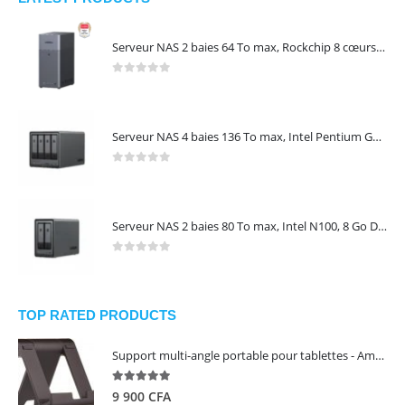
Serveur NAS 2 baies 64 To max, Rockchip 8 cœurs, 4 Go LPDDR4X, Gigabit Ethernet, HDMI 4K, sans disques – NASync DH2300 UGREEN 95087
0
out of 5
Serveur NAS 4 baies 136 To max, Intel Pentium Gold 8505, 8 Go DDR5, 10 GbE + 2,5 GbE, sans disques – NASync DXP4800 Plus UGREEN 35260
0
out of 5
Serveur NAS 2 baies 80 To max, Intel N100, 8 Go DDR5, 2,5 GbE, sans disques – NASync DXP2800 UGREEN 25242
0
out of 5
TOP RATED PRODUCTS
Support multi-angle portable pour tablettes - Amazon Basics
5.00
out of 5
9 900
CFA