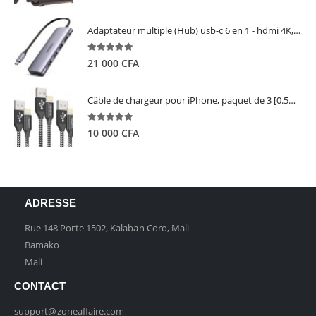
Adaptateur multiple (Hub) usb-c 6 en 1 - hdmi 4K, 3 ports USB 3.0 et lecteur de carte sd tf - UGREEN
5.00
out of 5
21 000
CFA
Câble de chargeur pour iPhone, paquet de 3 [0.5M 1M 2M] - GIANAC
5.00
out of 5
10 000
CFA
ADRESSE
Rue 148 Porte 1502, Kalaban Coro, Mali
Bamako
Mali
CONTACT
support@zoneaffaire.com