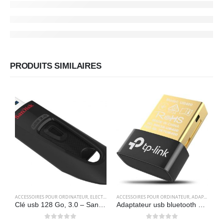
PRODUITS SIMILAIRES
ACCESSOIRES POUR ORDINATEUR
,
ELECTRONIQUES
ACCESSOIRES POUR ORDINATEUR
,
STOCKAGE
,
ADAPTATEURS
A
Clé usb 128 Go, 3.0 – SanDisk Ultra.
Adaptateur usb bluetooth 4.0 TP-Link UB400 – Nano