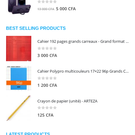
8
5
0
out of 5
Le
Le
5 000
CFA
13 000
CFA
000 CFA.
000 CFA.
prix
prix
initial
actuel
était :
est :
BEST SELLING PRODUCTS
13
5
Cahier 192 pages grands carreaux - Grand format - Brochure dos toilé - 24x32 cm - Papier blanc 90 g - Couverture carte pelliculée couleur aléatoire - Clairefontaine
000 CFA.
000 CFA.
0
out of 5
3 000
CFA
Cahier Polypro multicouleurs 17×22 96p Grands Carreaux Séyès 90g - CALLIGRAPHE
0
out of 5
1 200
CFA
Crayon de papier (unité) - ARTEZA
0
out of 5
125
CFA
LATEST PRODUCTS