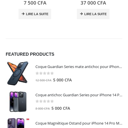
0
out of 5
0
out of 5
7 500
CFA
37 000
CFA
LIRE LA SUITE
LIRE LA SUITE
FEATURED PRODUCTS
Coque Guardian Series mate antichoc pour iPhone 15 Pro Max avec Magsafe Noir - Torras
0
out of 5
Le
Le
5 000
CFA
12 500
CFA
prix
prix
initial
actuel
Coque antichoc Guardian Series pour iPhone 14 Pro Max - TORRAS
était :
est :
12
5
0
out of 5
Le
Le
5 000
CFA
8 000
CFA
500 CFA.
000 CFA.
prix
prix
initial
actuel
Coque Magnétique Ostand pour iPhone 14 Pro Max - Violet Foncé - TORRAS
était :
est :