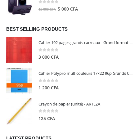
8
5
0
out of 5
Le
Le
5 000
CFA
13 000
CFA
000 CFA.
000 CFA.
prix
prix
initial
actuel
était :
est :
BEST SELLING PRODUCTS
13
5
Cahier 192 pages grands carreaux - Grand format - Brochure dos toilé - 24x32 cm - Papier blanc 90 g - Couverture carte pelliculée couleur aléatoire - Clairefontaine
000 CFA.
000 CFA.
0
out of 5
3 000
CFA
Cahier Polypro multicouleurs 17×22 96p Grands Carreaux Séyès 90g - CALLIGRAPHE
0
out of 5
1 200
CFA
Crayon de papier (unité) - ARTEZA
0
out of 5
125
CFA
LATEST PRODUCTS