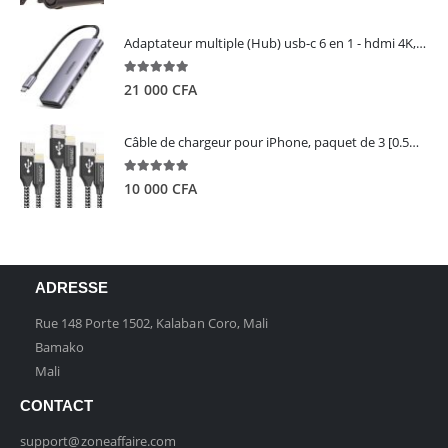
Adaptateur multiple (Hub) usb-c 6 en 1 - hdmi 4K, 3 ports USB 3.0 et lecteur de carte sd tf - UGREEN
5.00
out of 5
21 000
CFA
Câble de chargeur pour iPhone, paquet de 3 [0.5M 1M 2M] - GIANAC
5.00
out of 5
10 000
CFA
ADRESSE
Rue 148 Porte 1502, Kalaban Coro, Mali
Bamako
Mali
CONTACT
support@zoneaffaire.com