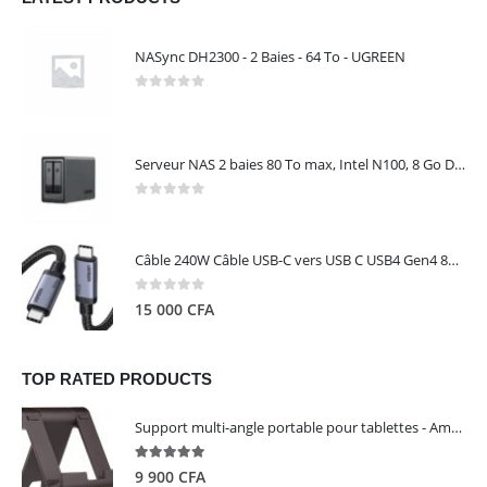
NASync DH2300 - 2 Baies - 64 To - UGREEN
0
out of 5
Serveur NAS 2 baies 80 To max, Intel N100, 8 Go DDR5, 2,5 GbE, sans disques – NASync DXP2800 UGREEN 25242
0
out of 5
Câble 240W Câble USB-C vers USB C USB4 Gen4 80Gbps pour Thunderbolt 5/4/3, Premium 18K double écran triple 4K PD3.1 - UGREEN
0
out of 5
15 000
CFA
TOP RATED PRODUCTS
Support multi-angle portable pour tablettes - Amazon Basics
5.00
out of 5
9 900
CFA