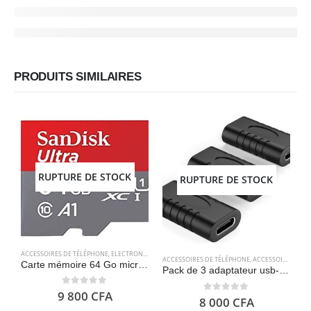
PRODUITS SIMILAIRES
RUPTURE DE STOCK
RUPTURE DE STOCK
ACCESSOIRES DE TÉLÉPHONE
,
ELECTRONIQUES
,
STOCKAGE
ACCESSOIRES DE TÉLÉPHONE
,
ACCESSOIRES POUR ORDINATEUR
A
Carte mémoire 64 Go microSDXC avec adaptateur SD, jusqu’à 120 Mo/s – SanDisk Ultra
Pack de 3 adaptateur usb-c femelle vers usb-c femelle 3.1 Gen2 – Aceyoon
0
out of 5
9 800
CFA
0
out of 5
8 000
CFA