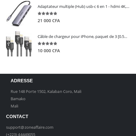
Adaptateur multiple (Hub) usb-c 6 en 1 - hdmi 4K, 3 ports USB 3.0 et lecteur de carte sd tf - UGREEN
5.00
out of 5
21 000
CFA
Câble de chargeur pour iPhone, paquet de 3 [0.5M 1M 2M] - GIANAC
5.00
out of 5
10 000
CFA
ADRESSE
Rue 148 Porte 1502, Kalaban Coro, Mali
Bamako
Mali
CONTACT
support@zoneaffaire.com
(+223) 44449055