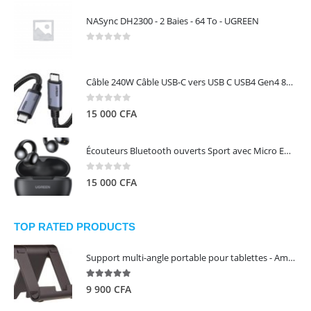
NASync DH2300 - 2 Baies - 64 To - UGREEN
0
out of 5
Câble 240W Câble USB-C vers USB C USB4 Gen4 80Gbps pour Thunderbolt 5/4/3, Premium 18K double écran triple 4K PD3.1 - UGREEN
0
out of 5
15 000
CFA
Écouteurs Bluetooth ouverts Sport avec Micro ENC IPX5 – HiTune S3 UGREEN 45785
0
out of 5
15 000
CFA
TOP RATED PRODUCTS
Support multi-angle portable pour tablettes - Amazon Basics
5.00
out of 5
9 900
CFA