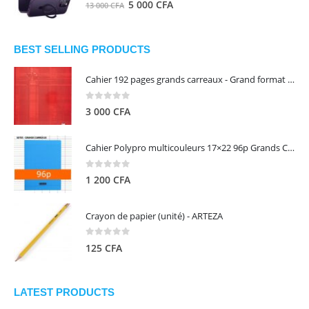
0
out of 5
Le
Le
5 000
CFA
13 000
CFA
000 CFA.
000 CFA.
prix
prix
initial
actuel
était :
est :
BEST SELLING PRODUCTS
13
5
Cahier 192 pages grands carreaux - Grand format - Brochure dos toilé - 24x32 cm - Papier blanc 90 g - Couverture carte pelliculée couleur aléatoire - Clairefontaine
000 CFA.
000 CFA.
0
out of 5
3 000
CFA
Cahier Polypro multicouleurs 17×22 96p Grands Carreaux Séyès 90g - CALLIGRAPHE
0
out of 5
1 200
CFA
Crayon de papier (unité) - ARTEZA
0
out of 5
125
CFA
LATEST PRODUCTS