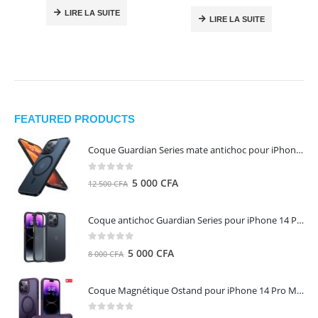
LIRE LA SUITE
LIRE LA SUITE
FEATURED PRODUCTS
Coque Guardian Series mate antichoc pour iPhone 15 Pro Max avec Magsafe Noir - Torras
0
out of 5
Le
Le
5 000
CFA
12 500
CFA
prix
prix
initial
actuel
Coque antichoc Guardian Series pour iPhone 14 Pro Max - TORRAS
était :
est :
12
5
0
out of 5
Le
Le
5 000
CFA
8 000
CFA
500 CFA.
000 CFA.
prix
prix
initial
actuel
Coque Magnétique Ostand pour iPhone 14 Pro Max - Violet Foncé - TORRAS
était :
est :
8
5