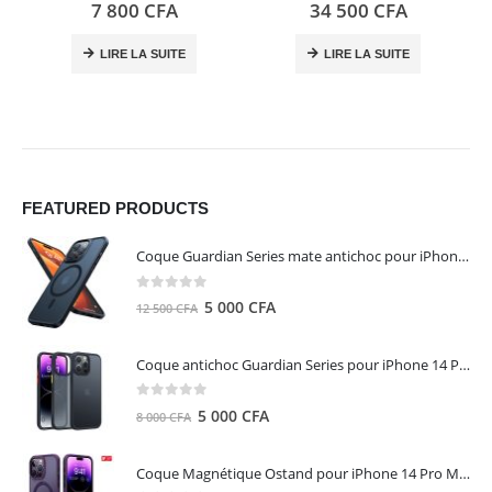
0
out of 5
0
out of 5
7 800
CFA
34 500
CFA
LIRE LA SUITE
LIRE LA SUITE
FEATURED PRODUCTS
Coque Guardian Series mate antichoc pour iPhone 15 Pro Max avec Magsafe Noir - Torras
0
out of 5
Le
Le
5 000
CFA
12 500
CFA
prix
prix
initial
actuel
Coque antichoc Guardian Series pour iPhone 14 Pro Max - TORRAS
était :
est :
12
5
0
out of 5
Le
Le
5 000
CFA
8 000
CFA
500 CFA.
000 CFA.
prix
prix
initial
actuel
Coque Magnétique Ostand pour iPhone 14 Pro Max - Violet Foncé - TORRAS
était :
est :