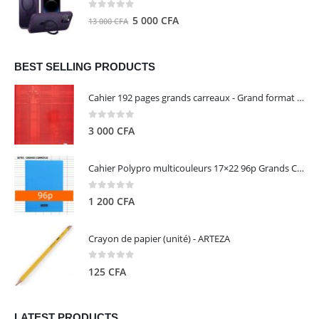
8
5
0
out of 5
Le
Le
5 000
CFA
13 000
CFA
000 CFA.
000 CFA.
prix
prix
initial
actuel
était :
est :
BEST SELLING PRODUCTS
13
5
Cahier 192 pages grands carreaux - Grand format - Brochure dos toilé - 24x32 cm - Papier blanc 90 g - Couverture carte pelliculée couleur aléatoire - Clairefontaine
000 CFA.
000 CFA.
0
out of 5
3 000
CFA
Cahier Polypro multicouleurs 17×22 96p Grands Carreaux Séyès 90g - CALLIGRAPHE
0
out of 5
1 200
CFA
Crayon de papier (unité) - ARTEZA
0
out of 5
125
CFA
LATEST PRODUCTS