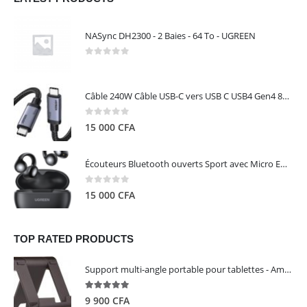
NASync DH2300 - 2 Baies - 64 To - UGREEN
0
out of 5
Câble 240W Câble USB-C vers USB C USB4 Gen4 80Gbps pour Thunderbolt 5/4/3, Premium 18K double écran triple 4K PD3.1 - UGREEN
0
out of 5
15 000
CFA
Écouteurs Bluetooth ouverts Sport avec Micro ENC IPX5 – HiTune S3 UGREEN 45785
0
out of 5
15 000
CFA
TOP RATED PRODUCTS
Support multi-angle portable pour tablettes - Amazon Basics
5.00
out of 5
9 900
CFA