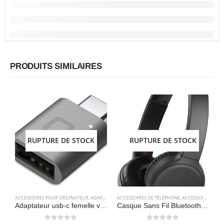
PRODUITS SIMILAIRES
RUPTURE DE STOCK
RUPTURE DE STOCK
ACCESSOIRES POUR ORDINATEUR
,
ADAPTATEURS
ACCESSOIRES DE TÉLÉPHONE
,
ELECTRONIQUES
,
ACCESSOIRES POUR ORDINATEUR
A
Adaptateur usb-c femelle vers usb 3.0 mâle – Nonda
Casque Sans Fil Bluetooth avec micro intégré et appels mains libres – Noir – Sony WH-CH510