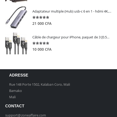
Adaptateur multiple (Hub) usb-c 6 en 1 - hdmi 4K, 3 ports USB 3.0 et lecteur de carte sd tf - UGREEN
5.00
out of 5
21 000
CFA
Câble de chargeur pour iPhone, paquet de 3 [0.5M 1M 2M] - GIANAC
5.00
out of 5
10 000
CFA
ADRESSE
Rue 148 Porte 1502, Kalaban Coro, Mali
Bamako
Mali
CONTACT
support@zoneaffaire.com