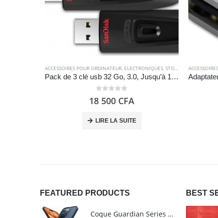
ACCESSOIRES POUR ORDINATEUR
,
ELECTRONIQUES
,
STOCKAGE
ACCESSOIRE
Pack de 3 clé usb 32 Go, 3.0, Jusqu’à 100 Mo – SanDisk Ultra
0
out of 5
18 500
CFA
LIRE LA SUITE
FEATURED PRODUCTS
BEST S
Coque Guardian Series mate antichoc pour iPhone 15 Pro Max avec Magsafe Noir - Torras