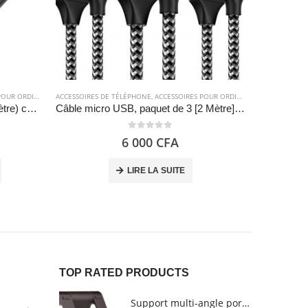
R ORDINATEUR
ACCESSOIRES DE TÉLÉPHONE
,
CÂBLES
,
CÂBLES
,
ELECTRONIQUES
,
ACCESSOIRES POUR ORDINATEUR
,
CÂBLES
,
CÂB
Câble usb-c vers usb-a 2.0 (1 mètre) charge rapide en nylon tressé – UGREEN
Câble micro USB, paquet de 3 [2 Mètre] – GIANAC
0
out of 5
6 000
CFA
LIRE LA SUITE
TOP RATED PRODUCTS
Support multi-angle portable pour tablettes - Amazon Basics