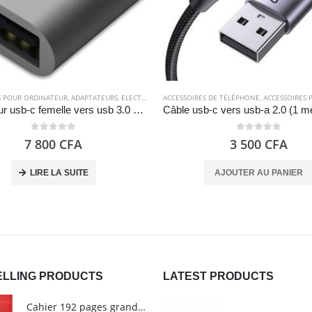
S POUR ORDINATEUR
,
ADAPTATEURS
,
ELECTRONIQUES
ACCESSOIRES DE TÉLÉPHONE
,
ACCESSOIRES POU
Adaptateur usb-c femelle vers usb 3.0 mâle – Nonda
0
out of 5
0
out of 5
7 800
CFA
3 500
CFA
LIRE LA SUITE
AJOUTER AU PANIER
ELLING PRODUCTS
LATEST PRODUCTS
Cahier 192 pages grands carreaux - Grand format - Brochure dos toilé - 24x32 cm - Papier blanc 90 g - Couverture carte pelliculée couleur aléatoire - Clairefontaine