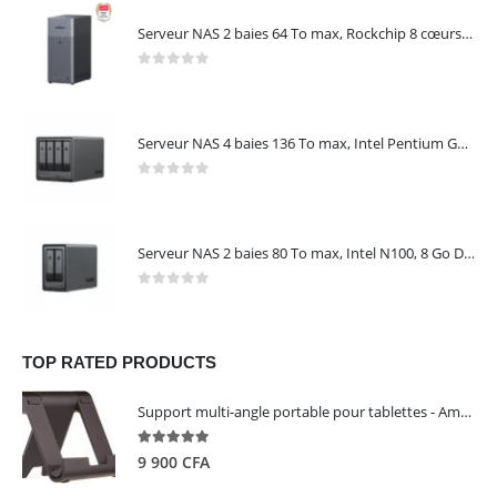
Serveur NAS 2 baies 64 To max, Rockchip 8 cœurs, 4 Go LPDDR4X, Gigabit Ethernet, HDMI 4K, sans disques – NASync DH2300 UGREEN 95087
0
out of 5
Serveur NAS 4 baies 136 To max, Intel Pentium Gold 8505, 8 Go DDR5, 10 GbE + 2,5 GbE, sans disques – NASync DXP4800 Plus UGREEN 35260
0
out of 5
Serveur NAS 2 baies 80 To max, Intel N100, 8 Go DDR5, 2,5 GbE, sans disques – NASync DXP2800 UGREEN 25242
0
out of 5
TOP RATED PRODUCTS
Support multi-angle portable pour tablettes - Amazon Basics
5.00
out of 5
9 900
CFA