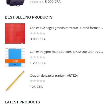
0
out of 5
Le
Le
5 000
CFA
13 000
CFA
000 CFA.
000 CFA.
prix
prix
initial
actuel
était :
est :
BEST SELLING PRODUCTS
13
5
Cahier 192 pages grands carreaux - Grand format - Brochure dos toilé - 24x32 cm - Papier blanc 90 g - Couverture carte pelliculée couleur aléatoire - Clairefontaine
000 CFA.
000 CFA.
0
out of 5
3 000
CFA
Cahier Polypro multicouleurs 17×22 96p Grands Carreaux Séyès 90g - CALLIGRAPHE
0
out of 5
1 200
CFA
Crayon de papier (unité) - ARTEZA
0
out of 5
125
CFA
LATEST PRODUCTS