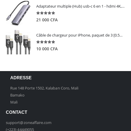
Adaptateur multiple (Hub) usb-c 6 en 1 - hdmi 4K, 3 ports USB 3.0 et lecteur de carte sd tf - UGREEN
5.00
out of 5
21 000
CFA
Câble de chargeur pour iPhone, paquet de 3 [0.5M 1M 2M] - GIANAC
5.00
out of 5
10 000
CFA
ADRESSE
Rue 148 Porte 1502, Kalaban Coro, Mali
Bamako
Mali
CONTACT
support@zoneaffaire.com
(+223) 44449055