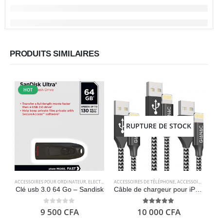
PRODUITS SIMILAIRES
HOT
RUPTURE DE STOCK
ACCESSOIRES POUR ORDINATEUR
,
ELECTRONIQUES
ACCESSOIRES DE TÉLÉPHONE
,
STOCKAGE
,
ACCESSOIRES POUR ORDINATEUR
A
Clé usb 3.0 64 Go – Sandisk
Câble de chargeur pour iPhone, paquet de 3 [0.5M 1M 2M] – GIANAC
0
out of 5
5.00
out of 5
9 500
CFA
10 000
CFA