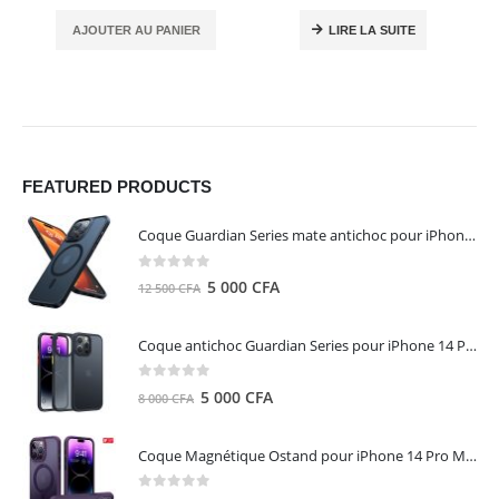
AJOUTER AU PANIER
LIRE LA SUITE
FEATURED PRODUCTS
Coque Guardian Series mate antichoc pour iPhone 15 Pro Max avec Magsafe Noir - Torras
0
out of 5
Le
Le
5 000
CFA
12 500
CFA
prix
prix
initial
actuel
Coque antichoc Guardian Series pour iPhone 14 Pro Max - TORRAS
était :
est :
12
5
0
out of 5
Le
Le
5 000
CFA
8 000
CFA
500 CFA.
000 CFA.
prix
prix
initial
actuel
Coque Magnétique Ostand pour iPhone 14 Pro Max - Violet Foncé - TORRAS
était :
est :
8
5