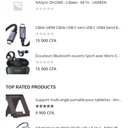
NASync DH2300 - 2 Baies - 64 To - UGREEN
0
out of 5
Câble 240W Câble USB-C vers USB C USB4 Gen4 80Gbps pour Thunderbolt 5/4/3, Premium 18K double écran triple 4K PD3.1 - UGREEN
0
out of 5
15 000
CFA
Écouteurs Bluetooth ouverts Sport avec Micro ENC IPX5 – HiTune S3 UGREEN 45785
0
out of 5
15 000
CFA
TOP RATED PRODUCTS
Support multi-angle portable pour tablettes - Amazon Basics
5.00
out of 5
9 900
CFA
Adaptateur multiple (Hub) usb-c 6 en 1 - hdmi 4K, 3 ports USB 3.0 et lecteur de carte sd tf - UGREEN