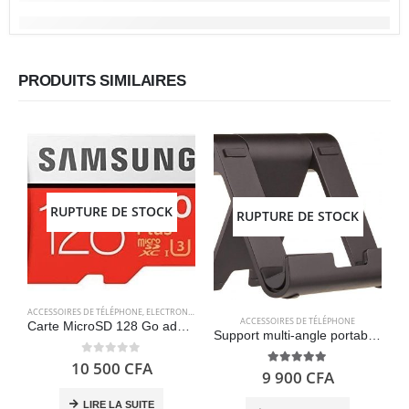
PRODUITS SIMILAIRES
RUPTURE DE STOCK
RUPTURE DE STOCK
ACCESSOIRES DE TÉLÉPHONE
,
ELECTRONIQUES
,
STOCKAGE
ACCESSOIRES DE TÉLÉPHONE
A
Carte MicroSD 128 Go adaptateur SD inclus – Samsung MB-MC128GA / EVO Plus
Support multi-angle portable pour tablettes – Amazon Basics
0
out of 5
10 500
CFA
5.00
out of 5
9 900
CFA
LIRE LA SUITE