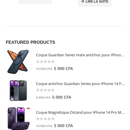
LIRE LA SUITE
FEATURED PRODUCTS
Coque Guardian Series mate antichoc pour iPhone 15 Pro Max avec Magsafe Noir - Torras
0
out of 5
Le
Le
5 000
CFA
12 500
CFA
prix
prix
initial
actuel
Coque antichoc Guardian Series pour iPhone 14 Pro Max - TORRAS
était :
est :
12
5
0
out of 5
Le
Le
5 000
CFA
8 000
CFA
500 CFA.
000 CFA.
prix
prix
initial
actuel
Coque Magnétique Ostand pour iPhone 14 Pro Max - Violet Foncé - TORRAS
était :
est :
8
5
0
out of 5
Le
Le
5 000
CFA
13 000
CFA
000 CFA.
000 CFA.