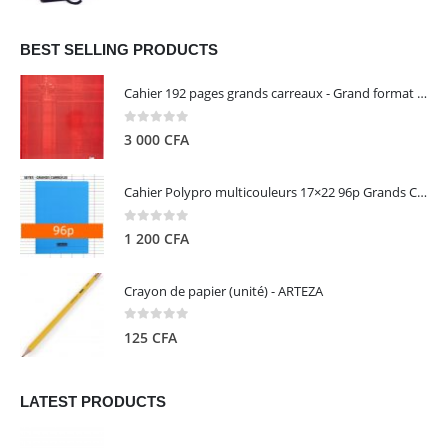
prix
prix
initial
actuel
était :
est :
BEST SELLING PRODUCTS
13
5
Cahier 192 pages grands carreaux - Grand format - Brochure dos toilé - 24x32 cm - Papier blanc 90 g - Couverture carte pelliculée couleur aléatoire - Clairefontaine
000 CFA.
000 CFA.
0
out of 5
3 000
CFA
Cahier Polypro multicouleurs 17×22 96p Grands Carreaux Séyès 90g - CALLIGRAPHE
0
out of 5
1 200
CFA
Crayon de papier (unité) - ARTEZA
0
out of 5
125
CFA
LATEST PRODUCTS