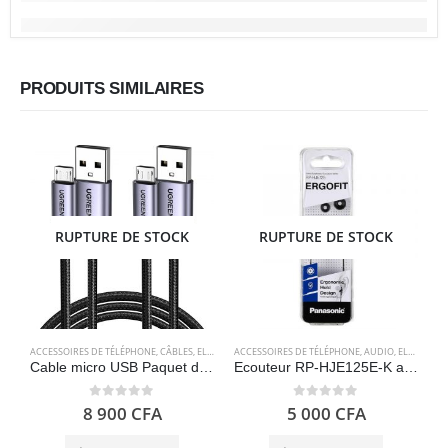
PRODUITS SIMILAIRES
RUPTURE DE STOCK
RUPTURE DE STOCK
ACCESSOIRES DE TÉLÉPHONE
,
CÂBLES
,
ELECTRONIQUES
ACCESSOIRES DE TÉLÉPHONE
,
AUDIO
,
ELECTRONIQUES
A
Cable micro USB Paquet de 2 câbles micro USB UGREEN
Ecouteur RP-HJE125E-K avec câble intra-auriculaire – Noir – Panasonic
0
out of 5
0
out of 5
8 900
CFA
5 000
CFA