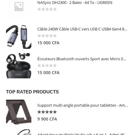
NASync DH2300 - 2 Baies - 64 To - UGREEN
0
out of 5
Câble 240W Câble USB-C vers USB C USB4 Gen4 80Gbps pour Thunderbolt 5/4/3, Premium 18K double écran triple 4K PD3.1 - UGREEN
0
out of 5
15 000
CFA
Écouteurs Bluetooth ouverts Sport avec Micro ENC IPX5 – HiTune S3 UGREEN 45785
0
out of 5
15 000
CFA
TOP RATED PRODUCTS
Support multi-angle portable pour tablettes - Amazon Basics
5.00
out of 5
9 900
CFA
Adaptateur multiple (Hub) usb-c 6 en 1 - hdmi 4K, 3 ports USB 3.0 et lecteur de carte sd tf - UGREEN