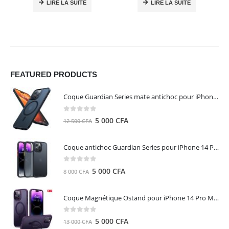
LIRE LA SUITE
LIRE LA SUITE
FEATURED PRODUCTS
Coque Guardian Series mate antichoc pour iPhone 15 Pro Max avec Magsafe Noir - Torras
0
out of 5
Le
Le
5 000
CFA
12 500
CFA
prix
prix
initial
actuel
Coque antichoc Guardian Series pour iPhone 14 Pro Max - TORRAS
était :
est :
12
5
0
out of 5
Le
Le
5 000
CFA
8 000
CFA
500 CFA.
000 CFA.
prix
prix
initial
actuel
Coque Magnétique Ostand pour iPhone 14 Pro Max - Violet Foncé - TORRAS
était :
est :
8
5
0
out of 5
Le
Le
5 000
CFA
13 000
CFA
000 CFA.
000 CFA.