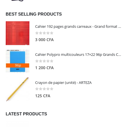
prix
prix
initial
actuel
était :
est :
BEST SELLING PRODUCTS
13
5
Cahier 192 pages grands carreaux - Grand format - Brochure dos toilé - 24x32 cm - Papier blanc 90 g - Couverture carte pelliculée couleur aléatoire - Clairefontaine
000 CFA.
000 CFA.
0
out of 5
3 000
CFA
Cahier Polypro multicouleurs 17×22 96p Grands Carreaux Séyès 90g - CALLIGRAPHE
0
out of 5
1 200
CFA
Crayon de papier (unité) - ARTEZA
0
out of 5
125
CFA
LATEST PRODUCTS